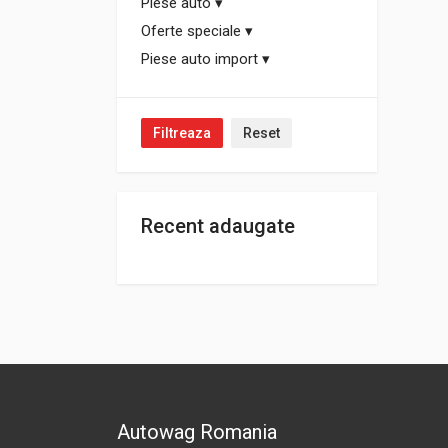
Piese auto
▾
Oferte speciale
▾
Piese auto import
▾
Filtreaza
Reset
Recent adaugate
Autowag Romania