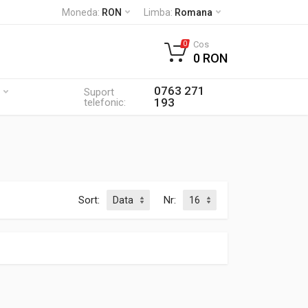
Moneda:
RON
Limba:
Romana
Cos
0
0 RON
0763 271
Suport
193
telefonic:
Sort:
Nr: