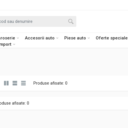
roserie
Accesorii auto
Piese auto
Oferte speciale
import
Produse afisate: 0
oduse afisate: 0