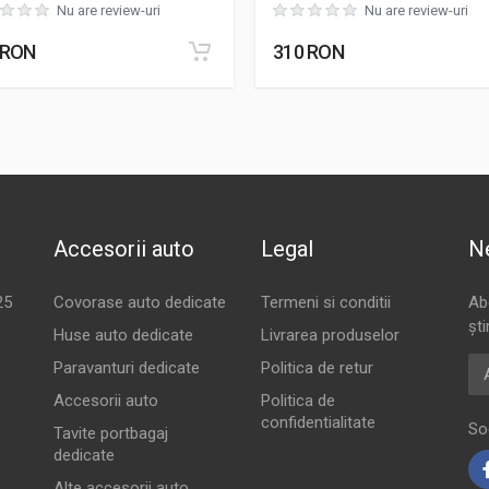
Nu are review-uri
Nu are review-uri
 RON
310 RON
Accesorii auto
Legal
N
25
Covorase auto dedicate
Termeni si conditii
Ab
ști
Huse auto dedicate
Livrarea produselor
Ad
Paravanturi dedicate
Politica de retur
Accesorii auto
Politica de
confidentialitate
So
Tavite portbagaj
dedicate
Alte accesorii auto