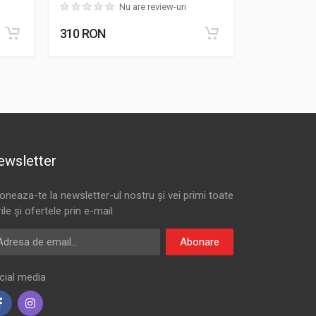
Nu are review-uri
310 RON
80 RON
ewsletter
oneaza-te la newsletter-ul nostru și vei primi toate
rile și ofertele prin e-mail.
resa de email
Abonare
cial media