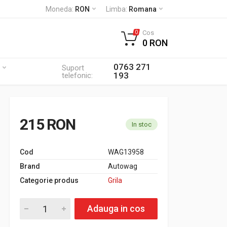
Moneda:
RON
Limba:
Romana
Cos
0
0 RON
0763 271
Suport
193
telefonic:
215 RON
In stoc
Cod
WAG13958
Brand
Autowag
Categorie produs
Grila
Adauga in cos