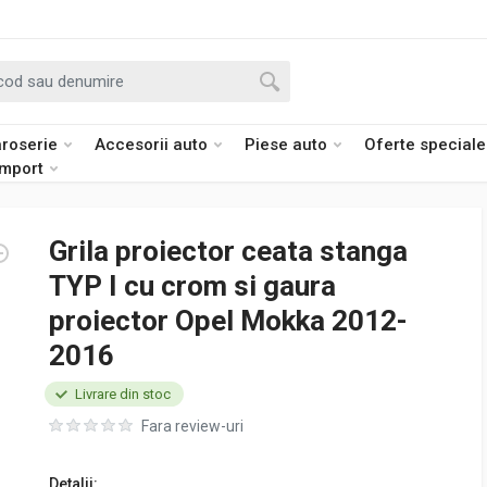
roserie
Accesorii auto
Piese auto
Oferte speciale
import
Grila proiector ceata stanga
TYP I cu crom si gaura
proiector Opel Mokka 2012-
2016
Livrare din stoc
Fara review-uri
Detalii: