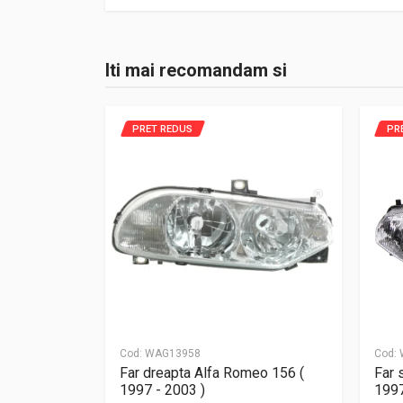
Iti mai recomandam si
PRET REDUS
PR
Cod:
WAG13958
Cod:
 Romeo 156
Far dreapta Alfa Romeo 156 (
Far 
1997 - 2003 )
1997