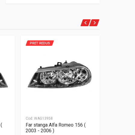
PRET REDUS
PRET REDUS
Cod:
WAG13958
Cod:
WAG139
(
Far stanga Alfa Romeo 156 (
Proiector 
2003 - 2006 )
( 1997 - 20