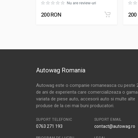
ew-uri
Nu are review-uri
200 RON
200
Autowag Romania
Autowag este o companie romaneasca cu peste 
de ani de experienta care comercializeaza o gama
variata de piese auto, accesorii auto si multe alte
produse de la cei mai buni producatori.
SUPORT TELEFONIC
SUPORT EMAIL
0763 271 193
contact@autowag.ro