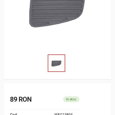
89 RON
In stoc
Cod
WAG13804