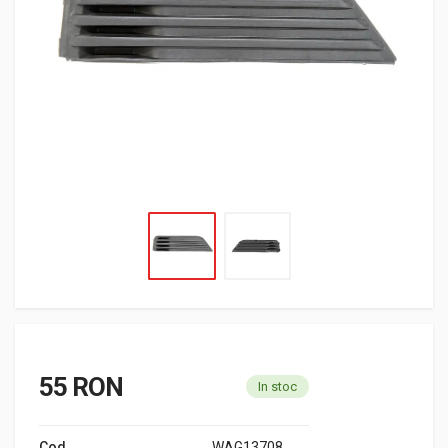
55 RON
In stoc
Cod
WAG13708