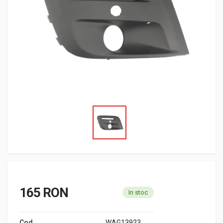
165 RON
In stoc
Cod
WAG13923