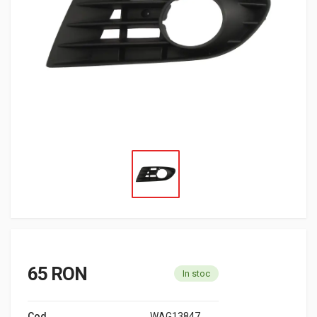
65 RON
In stoc
Cod
WAG13847