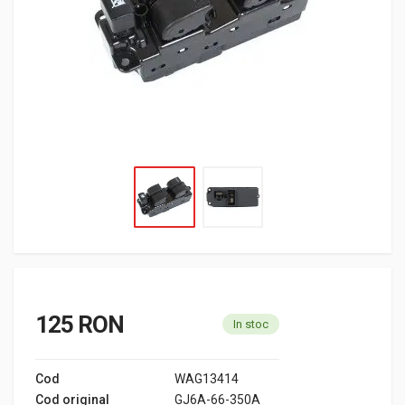
125 RON
In stoc
Cod
WAG13414
Cod original
GJ6A-66-350A