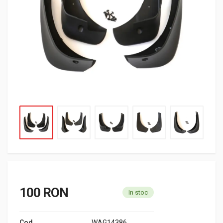
100 RON
In stoc
Cod
WAG14386